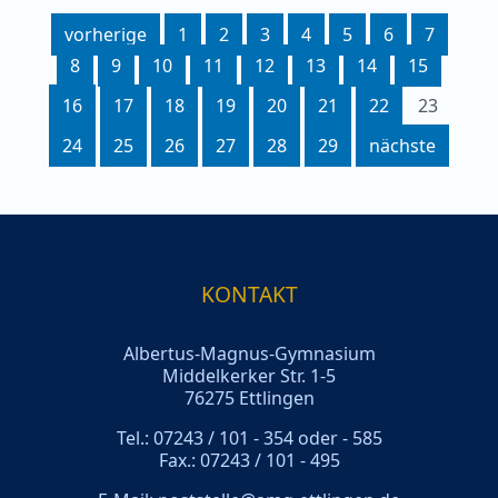
vorherige
1
2
3
4
5
6
7
8
9
10
11
12
13
14
15
16
17
18
19
20
21
22
23
24
25
26
27
28
29
nächste
KONTAKT
Albertus-Magnus-Gymnasium
Middelkerker Str. 1-5
76275 Ettlingen
Tel.: 07243 / 101 - 354 oder - 585
Fax.: 07243 / 101 - 495