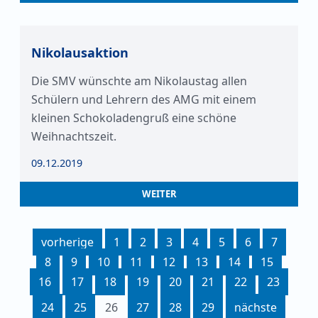
Nikolausaktion
Die SMV wünschte am Nikolaustag allen
Schülern und Lehrern des AMG mit einem
kleinen Schokoladengruß eine schöne
Weihnachtszeit.
09.12.2019
WEITER
vorherige
1
2
3
4
5
6
7
8
9
10
11
12
13
14
15
16
17
18
19
20
21
22
23
24
25
26
27
28
29
nächste