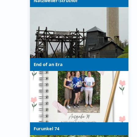
Natzweiler-Struthof
End of an Era
Furunkel 74