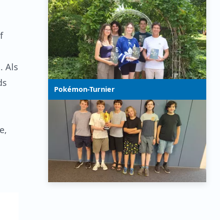
f
. Als
ds
Pokémon-Turnier
e,