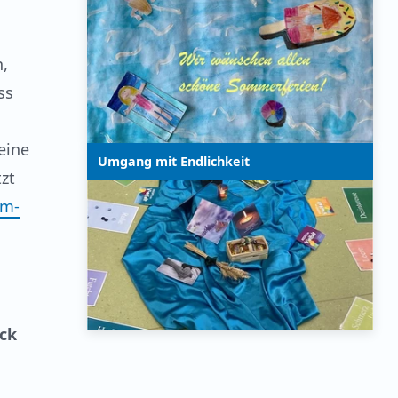
n,
ss
eine
Umgang mit Endlichkeit
zt
im-
ick