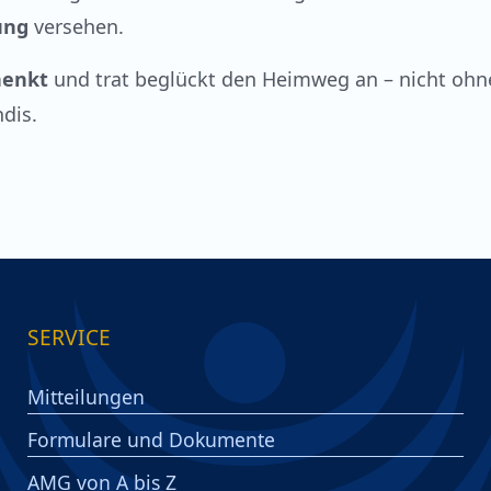
ung
versehen.
henkt
und trat beglückt den Heimweg an – nicht ohn
dis.
SERVICE
Mitteilungen
Formulare und Dokumente
AMG von A bis Z