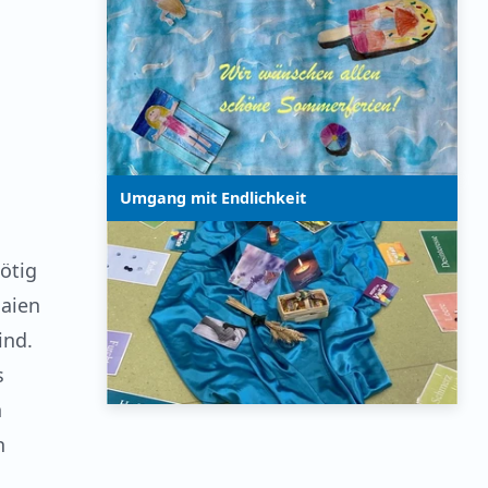
Umgang mit Endlichkeit
nötig
Haien
ind.
s
n
n