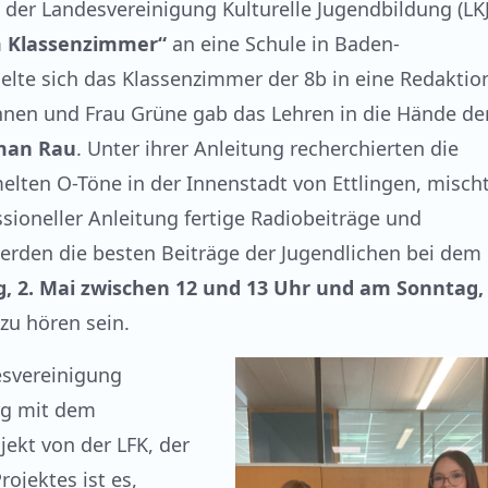
r Landesvereinigung Kulturelle Jugendbildung (LKJ
m Klassenzimmer“
an eine Schule in Baden-
lte sich das Klassenzimmer der 8b in eine Redaktio
innen und Frau Grüne gab das Lehren in die Hände de
man Rau
. Unter ihrer Anleitung recherchierten die
lten O-Töne in der Innenstadt von Ettlingen, misch
sioneller Anleitung fertige Radiobeiträge und
rden die besten Beiträge der Jugendlichen bei dem
g, 2. Mai zwischen 12 und 13 Uhr und am Sonntag, 
zu hören sein.
esvereinigung
rg mit dem
ekt von der LFK, der
ojektes ist es,