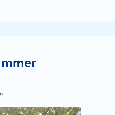
zimmer
n.