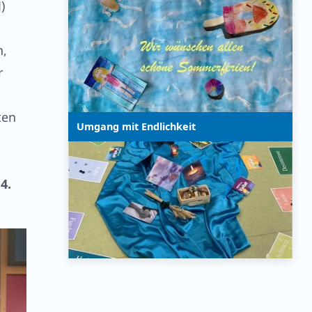
)
n,
r
ten
Umgang mit Endlichkeit
4.