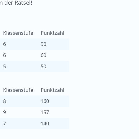
 der Rätsel!
Klassenstufe
Punktzahl
6
90
6
60
5
50
Klassenstufe
Punktzahl
8
160
9
157
7
140