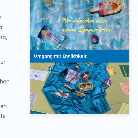
m
t.
ig,
Umgang mit Endlichkeit
er
chen
nen
ufe