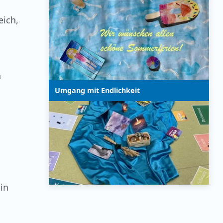
eich,
n
Umgang mit Endlichkeit
in