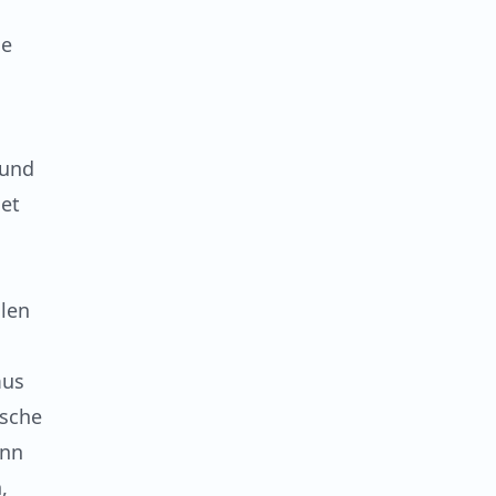
ie
 und
et
alen
mus
ische
enn
,