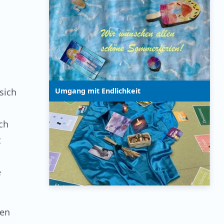
sich
Umgang mit Endlichkeit
ch
t
e
nen