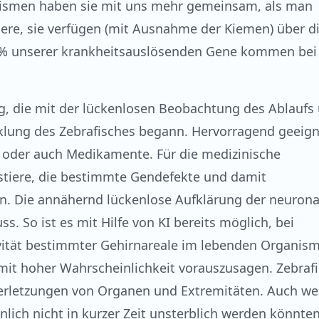
anismen haben sie mit uns mehr gemeinsam, als man
iere, sie verfügen (mit Ausnahme der Kiemen) über d
0% unserer krankheitsauslösenden Gene kommen bei
g, die mit der lückenlosen Beobachtung des Ablaufs
klung des Zebrafisches begann. Hervorragend geeign
ne oder auch Medikamente. Für die medizinische
tiere, die bestimmte Gendefekte und damit
den. Die annähernd lückenlose Aufklärung der neuron
. So ist es mit Hilfe von KI bereits möglich, bei
ivität bestimmter Gehirnareale im lebenden Organis
 mit hoher Wahrscheinlichkeit vorauszusagen. Zebraf
Verletzungen von Organen und Extremitäten. Auch w
inlich nicht in kurzer Zeit unsterblich werden könnten