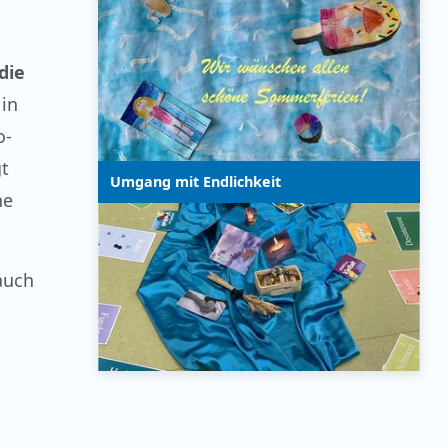
die
 in
o-
gt
Umgang mit Endlichkeit
he
auch