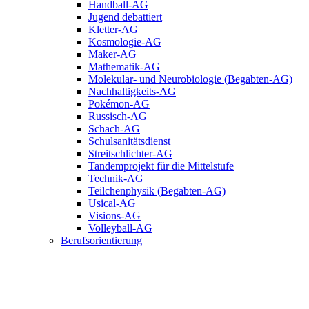
Handball-AG
Jugend debattiert
Kletter-AG
Kosmologie-AG
Maker-AG
Mathematik-AG
Molekular- und Neurobiologie (Begabten-AG)
Nachhaltigkeits-AG
Pokémon-AG
Russisch-AG
Schach-AG
Schulsanitätsdienst
Streitschlichter-AG
Tandemprojekt für die Mittelstufe
Technik-AG
Teilchenphysik (Begabten-AG)
Usical-AG
Visions-AG
Volleyball-AG
Berufsorientierung