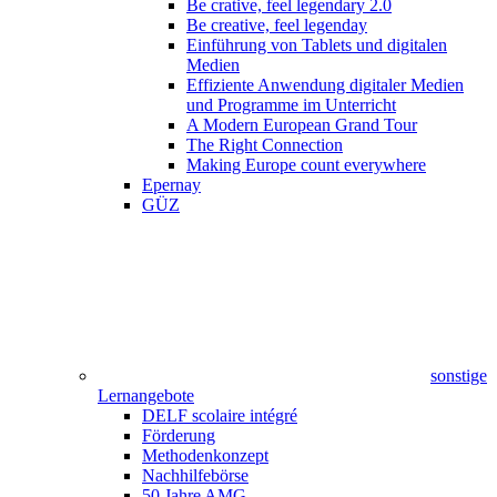
Be crative, feel legendary 2.0
Be creative, feel legenday
Einführung von Tablets und digitalen
Medien
Effiziente Anwendung digitaler Medien
und Programme im Unterricht
A Modern European Grand Tour
The Right Connection
Making Europe count everywhere
Epernay
GÜZ
sonstige
Lernangebote
DELF scolaire intégré
Förderung
Methodenkonzept
Nachhilfebörse
50 Jahre AMG