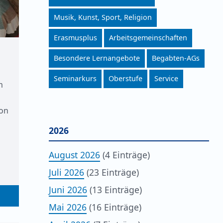
Musik, Kunst, Sport, Religion
Erasmusplus
Arbeitsgemeinschaften
Besondere Lernangebote
Begabten-AGs
Seminarkurs
Oberstufe
Service
m
von
2026
August 2026
(4 Einträge)
Juli 2026
(23 Einträge)
Juni 2026
(13 Einträge)
Mai 2026
(16 Einträge)