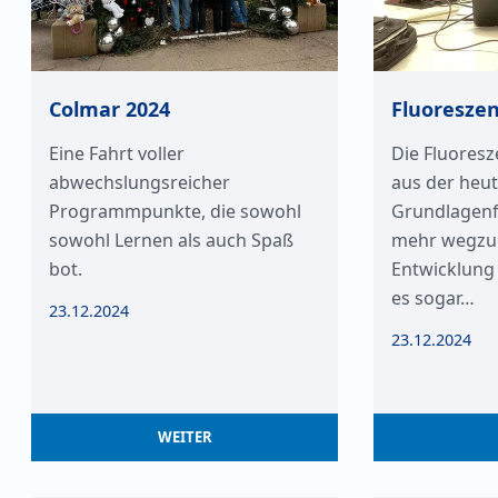
Colmar 2024
Fluoresze
Eine Fahrt voller
Die Fluoresz
abwechslungsreicher
aus der heut
Programmpunkte, die sowohl
Grundlagenf
sowohl Lernen als auch Spaß
mehr wegzud
bot.
Entwicklung
es sogar…
23.12.2024
23.12.2024
WEITER