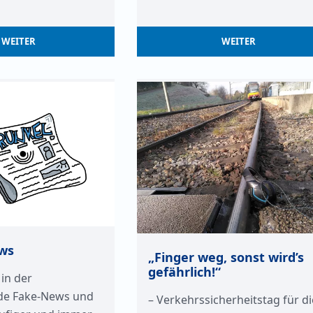
WEITER
WEITER
ws
„Finger weg, sonst wird’s
gefährlich!“
 in der
nde Fake-News und
– Verkehrssicherheitstag für di