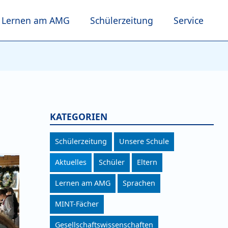
Lernen am AMG
Schülerzeitung
Service
KATEGORIEN
Schülerzeitung
Unsere Schule
Aktuelles
Schüler
Eltern
Lernen am AMG
Sprachen
MINT-Fächer
Gesellschaftswissenschaften