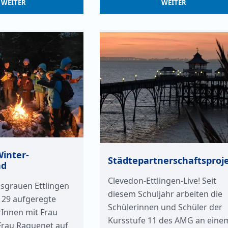
WEITER
WEITER
Winter-
Städtepartnerschaftsproj
nd
Clevedon-Ettlingen-Live! Seit
sgrauen Ettlingen
diesem Schuljahr arbeiten die
 29 aufgeregte
Schülerinnen und Schüler der
rInnen mit Frau
Kursstufe 11 des AMG an eine
Frau Raguenet auf