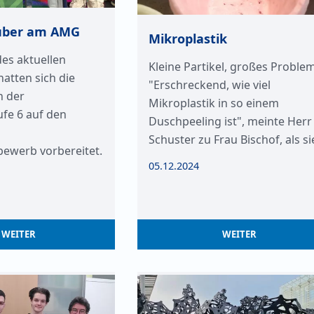
uber am AMG
Mikroplastik
des aktuellen
Kleine Partikel, großes Problem
hatten sich die
"Erschreckend, wie viel
n der
Mikroplastik in so einem
fe 6 auf den
Duschpeeling ist", meinte Herr
Schuster zu Frau Bischof, als s
bewerb vorbereitet.
05.12.2024
WEITER
WEITER