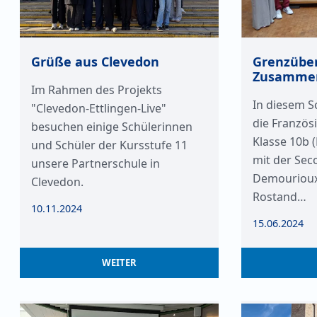
Grüße aus Clevedon
Grenzüber
Zusammen
Im Rahmen des Projekts
In diesem S
"Clevedon-Ettlingen-Live"
die Französ
besuchen einige Schülerinnen
Klasse 10b
und Schüler der Kursstufe 11
mit der Sec
unsere Partnerschule in
Demourioux)
Clevedon.
Rostand…
10.11.2024
15.06.2024
WEITER