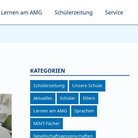
Lernen am AMG
Schülerzeitung
Service
KATEGORIEN
Schülerzeitung
Unsere Schule
Aktuelles
Schüler
Eltern
Lernen am AMG
Sprachen
MINT-Fächer
Gesellschaftswissenschaften