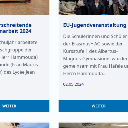
schreitende
EU-Jugendveranstaltung
arbeit 2024
Die Schülerinnen und Schüler
chuljahr arbeitete
der Erasmus+ AG sowie der
ischgruppe der
Kursstufe 1 des Albertus-
 (Herr Hammouda)
Magnus-Gymnasiums wurde
onde (Frau Mauris-
gemeinsam mit Frau Häfele u
 des Lycée Jean
Herrn Hammouda…
02.05.2024
WEITER
WEITER